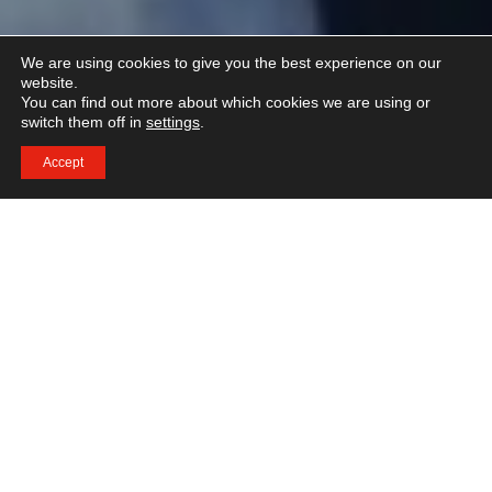
We are using cookies to give you the best experience on our
website.
You can find out more about which cookies we are using or
switch them off in
settings
.
Accept
I Montreux, Schweiz vil du kommer ind på et accelereret
MBA program og opleve en transformationsrejse, der
samler en forskelligartet og mutinational gruppe af
ambitiøse mennesker.
Hotel Institute Montreux
tilbyder et
spændende, behageligt og omsorgsfuldt miljø, hvor du
kan fokusere på dine studier og opbygge livslange
venskaber.