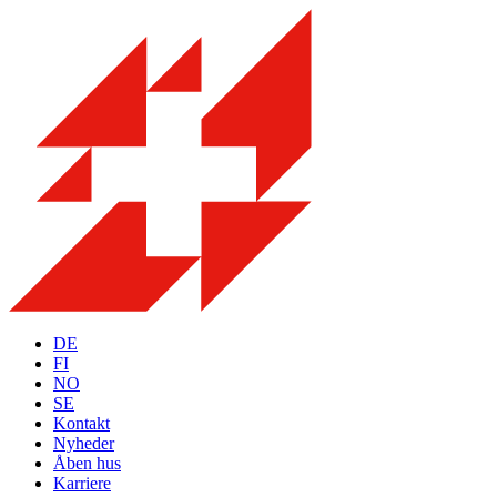
DE
FI
NO
SE
Kontakt
Nyheder
Åben hus
Karriere