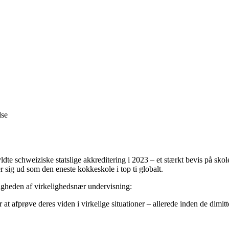
lse
dte schweiziske statslige akkreditering i 2023 – et stærkt bevis på sko
 sig ud som den eneste kokkeskole i top ti globalt.
tigheden af virkelighedsnær undervisning:
 afprøve deres viden i virkelige situationer – allerede inden de dimitt