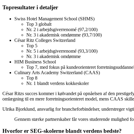
Topresultater i detaljer
Swiss Hotel Management School (SHMS)
Top 3 globalt
Nr. 2 i arbejdsgiverrenomé (97,2/100)
Nr. 3 i akademisk omdømme (93,7/100)
César Ritz Colleges Switzerland
Top 5
Nr. 5 i arbejdsgiverrenomé (93,3/100)
Nr. 3 i akademisk omdømme
HIM Business School
Top 7, med fokus på kundeorienteret forretningsuddanne
Culinary Arts Academy Switzerland (CAAS)
Top 8
Nr. 1 blandt verdens kokkeskoler
César Ritzs succes kommer i kølvandet på opnåelsen af den prestigefyl
omlægning til en mere forretningsorienteret model, mens CAAS skiller
Ulrika Bjorklund, ansvarlig for brancheforbindelser, understreger vig
Gennem stærke partnerskaber får vores studerende mulighed for at
Hvorfor er SEG-skolerne blandt verdens bedste?