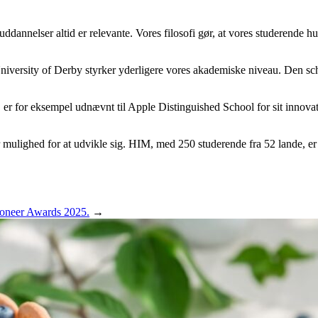
dannelser altid er relevante. Vores filosofi gør, at vores studerende hur
iversity of Derby styrker yderligere vores akademiske niveau. Den sch
r for eksempel udnævnt til Apple Distinguished School for sit innovat
år mulighed for at udvikle sig. HIM, med 250 studerende fra 52 lande, e
Eoneer Awards 2025.
→