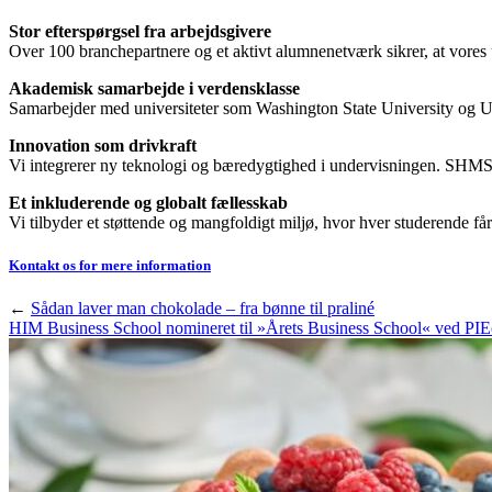
Stor efterspørgsel fra arbejdsgivere
Over 100 branchepartnere og et aktivt alumnenetværk sikrer, at vores ud
Akademisk samarbejde i verdensklasse
Samarbejder med universiteter som Washington State University og Un
Innovation som drivkraft
Vi integrerer ny teknologi og bæredygtighed i undervisningen. SHMS e
Et inkluderende og globalt fællesskab
Vi tilbyder et støttende og mangfoldigt miljø, hvor hver studerende f
Kontakt os for mere information
←
Sådan laver man chokolade – fra bønne til praliné
HIM Business School nomineret til »Årets Business School« ved PI