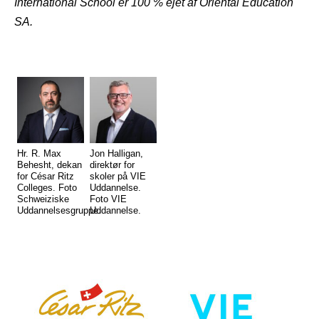
International School er 100 % ejet af Oriental Education
SA.
Hr. R. Max
Jon Halligan,
Behesht, dekan
direktør for
for César Ritz
skoler på VIE
Colleges. Foto
Uddannelse.
Schweiziske
Foto VIE
Uddannelsesgruppe.
Uddannelse.