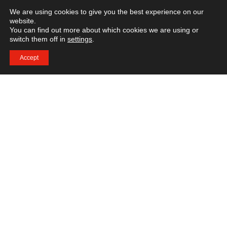
We are using cookies to give you the best experience on our
website.
You can find out more about which cookies we are using or
switch them off in
settings
.
Accept
Kokkeuddannelse med teori og praktik i absolut
verdensklasse. På Culinary Arts Academy Switzerland
uddannes stjernekokke.
Her tilbydes studerende en komplet kokkeuddannelse fra
traditionelle kulinariske basics til internationale Fine
Dining metoder. Kampgejst og kreativitet er nøgleord for
de studerende.
Kokkeuddannelse giver de studerende den viden,
forståelse og fingerspidsfølelse, de har brug for til at starte