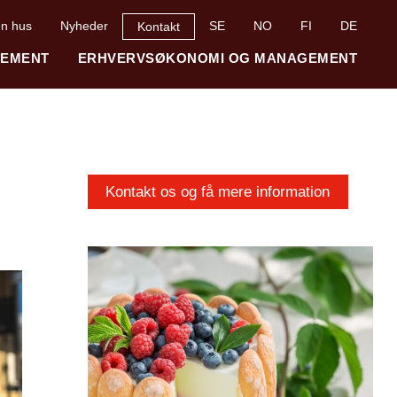
n hus
Nyheder
SE
NO
FI
DE
Kontakt
GEMENT
ERHVERVSØKONOMI OG MANAGEMENT
Kontakt os og få mere information