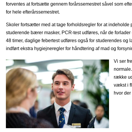
forventes at fortsætte gennem forårssemestret såvel som eft
for hele efterårssemestret.
Skoler fortsætter med at tage forholdsregler for at indehold
studerende bærer masker, PCR-test udføres, når de forlader
48 timer, daglige febertest udføres også for studerendes og læ
indført ekstra hygiejneregler for håndtering af mad og forsyni
Vi ser fr
normale.
række ud
vækst i f
hvor der