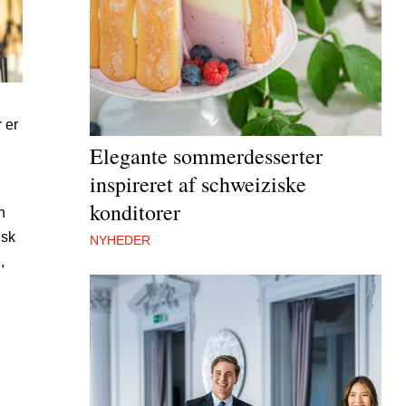
 er
Elegante sommerdesserter
inspireret af schweiziske
konditorer
n
isk
NYHEDER
,
.