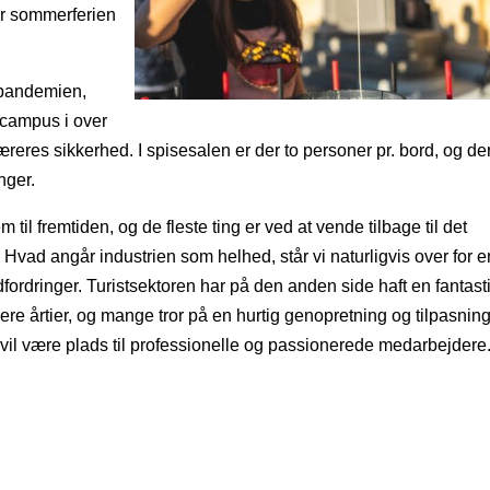
er sommerferien
e pandemien,
 campus i over
reres sikkerhed. I spisesalen er der to personer pr. bord, og der
nger.
em til fremtiden, og de fleste ting er ved at vende tilbage til det
 Hvad angår industrien som helhed, står vi naturligvis over for e
fordringer. Turistsektoren har på den anden side haft en fantast
lere årtier, og mange tror på en hurtig genopretning og tilpasning
 vil være plads til professionelle og passionerede medarbejdere